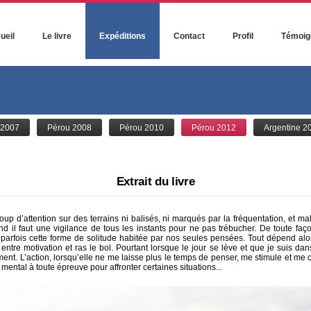
ueil
Le livre
Expéditions
Contact
Profil
Témoig
 2007
Pérou 2008
Pérou 2010
Pérou 2012
Argentine 2
Extrait du livre
up d’attention sur des terrains ni balisés, ni marqués par la fréquentation, et
nd il faut une vigilance de tous les instants pour ne pas trébucher. De toute faç
 parfois cette forme de solitude habitée par nos seules pensées. Tout dépend alors
ntre motivation et ras le bol. Pourtant lorsque le jour se lève et que je suis dans l
nt. L’action, lorsqu’elle ne me laisse plus le temps de penser, me stimule et me co
 mental à toute épreuve pour affronter certaines situations...