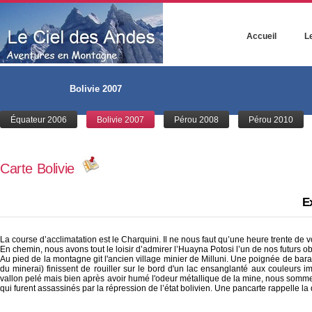
Accueil
Le
Bolivie 2007
Équateur 2006
Bolivie 2007
Pérou 2008
Pérou 2010
Carte Bolivie
Ex
La course d’acclimatation est le Charquini. Il ne nous faut qu’une heure trente de vo
En chemin, nous avons tout le loisir d’admirer l’Huayna Potosi l’un de nos futurs obj
Au pied de la montagne git l'ancien village minier de Milluni. Une poignée de baraq
du minerai) finissent de rouiller sur le bord d'un lac ensanglanté aux couleurs 
vallon pelé mais bien après avoir humé l'odeur métallique de la mine, nous sommes 
qui furent assassinés par la répression de l’état bolivien. Une pancarte rappelle la